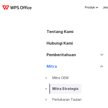
Produk
Jela
Produk
Windows
Mac
Linux
Android
iOS
iPad
Online
WPS Docs
Tentang Kami
Hubungi Kami
Pemberitahuan
Mitra
Mitra OEM
Mitra Strategis
Pertukaran Tautan