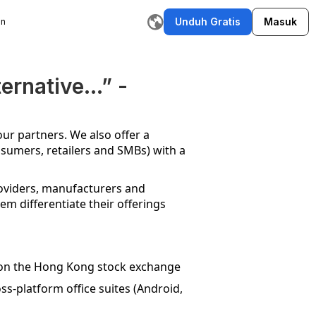
Unduh Gratis
Masuk
an
ta AI
Penulis Email AI
Alat Parafrase
Pembuat Pengatur Grafi
ternative…” -
our partners. We also offer a
sumers, retailers and SMBs) with a
roviders, manufacturers and
m differentiate their offerings
d on the Hong Kong stock exchange
ss-platform office suites (Android,