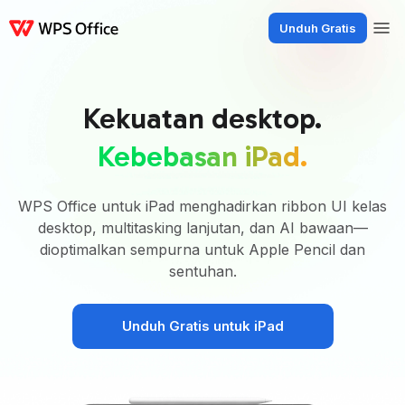
Unduh Gratis
Produk
Windows
Mac
Linux
Android
iOS
iPad
Online
WPS Docs
Kekuatan desktop.
Kebebasan iPad.
WPS Office untuk iPad menghadirkan ribbon UI kelas
desktop, multitasking lanjutan, dan AI bawaan—
dioptimalkan sempurna untuk Apple Pencil dan
sentuhan.
Unduh Gratis untuk iPad