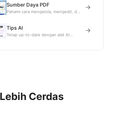
Sumber Daya PDF
Pahami cara mengelola, mengedit, dan
mengonversi PDF dengan mudah
melalui panduan yang jelas dan tips
praktis.
Tips AI
Tetap up-to-date dengan alat AI
terbaru, panduan ChatGPT, dan
penggunaan kecerdasan buatan di
dunia nyata dalam pekerjaan sehari-
hari.
 Lebih Cerdas