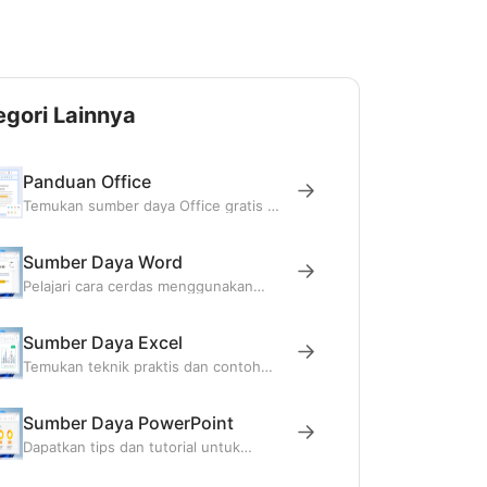
egori Lainnya
Panduan Office
Temukan sumber daya Office gratis di
Blog WPS dan kuasai WPS Writer,
Spreadsheet, Presentation, PDF, dan
lainnya.
Sumber Daya Word
Pelajari cara cerdas menggunakan
Word lewat tutorial, tips produktivitas,
dan pembaruan industri.
Sumber Daya Excel
Temukan teknik praktis dan contoh
yang jelas untuk menangani data,
rumus, dan grafik dengan lebih efektif
di Excel.
Sumber Daya PowerPoint
Dapatkan tips dan tutorial untuk
membuat slide menarik dan
presentasi yang percaya diri.