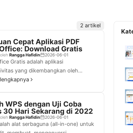
2 artikel
Kat
an Cepat Aplikasi PDF
ffice: Download Gratis
 oleh
Rangga Hafidin
2026-06-01
ice Gratis adalah aplikasi
ivitas yang dikembangkan oleh
t Corporation, China. Sesuai namanya,
elengkapnya
iter, Presentation, Spreadsheets)
an alternatif gratis untuk MS Office
h WPS dengan Uji Coba
emenuhi kebutuhan harian kantor
s 30 Hari Sekarang di 2022
plikasi ini menyediakan semua fitur
 oleh
Rangga Hafidin
2026-06-01
gratis dibandingkan dengan MS Office
lah alat serbaguna (all-in-one) untuk
banderol dengan harga tinggi; Writer
it, membuat, mengonversi,