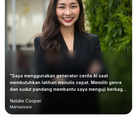
"Saya menggunakan generator cerita AI saat
membutuhkan latihan menulis cepat. Memilih genre
dan sudut pandang membantu saya menguji berbagai
gaya tanpa menghabiskan berjam-jam untuk
Natalie Cooper
merencanakan."
Mahasiswa