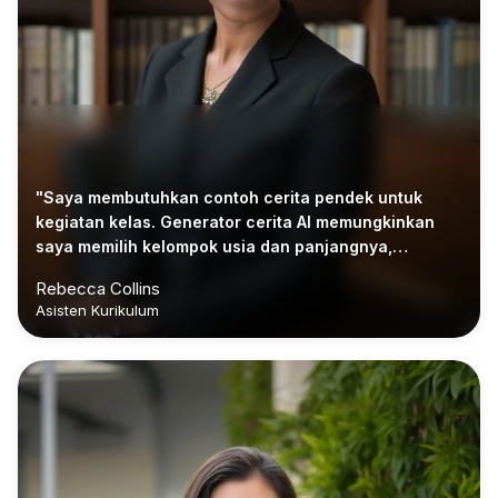
"Saya membutuhkan contoh cerita pendek untuk
kegiatan kelas. Generator cerita AI memungkinkan
saya memilih kelompok usia dan panjangnya,
sehingga draf sesuai dengan rencana pelajaran
Rebecca Collins
saya."
Asisten Kurikulum