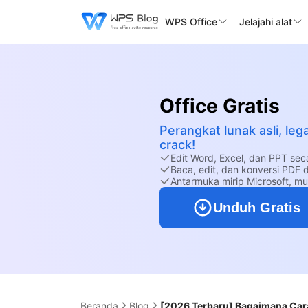
WPS Office
Jelajahi alat
Office Gratis
Perangkat lunak asli, leg
crack!
Edit Word, Excel, dan PPT sec
Baca, edit, dan konversi PDF 
Antarmuka mirip Microsoft, m
Unduh Gratis
Beranda
Blog
[2026 Terbaru] Bagaimana Cara