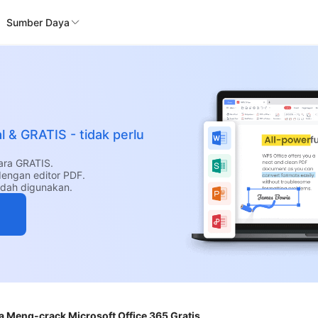
Sumber Daya
al & GRATIS - tidak perlu
ara GRATIS.
dengan editor PDF.
udah digunakan.
 Meng-crack Microsoft Office 365 Gratis