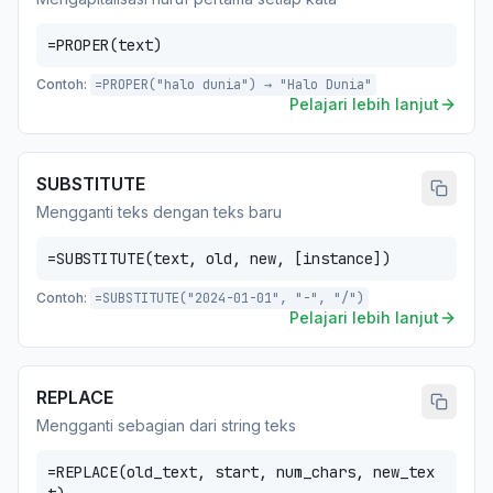
=PROPER(text)
Contoh:
=PROPER("halo dunia") → "Halo Dunia"
Pelajari lebih lanjut
SUBSTITUTE
Mengganti teks dengan teks baru
=SUBSTITUTE(text, old, new, [instance])
Contoh:
=SUBSTITUTE("2024-01-01", "-", "/")
Pelajari lebih lanjut
REPLACE
Mengganti sebagian dari string teks
=REPLACE(old_text, start, num_chars, new_tex