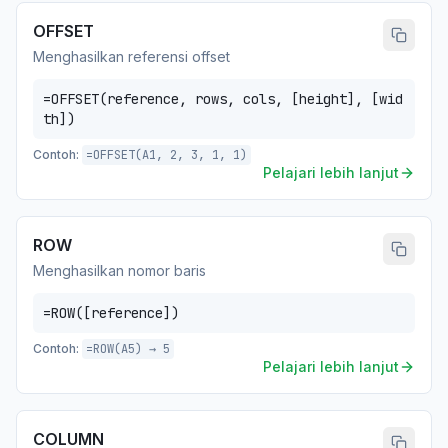
OFFSET
Menghasilkan referensi offset
=OFFSET(reference, rows, cols, [height], [wid
th])
Contoh:
=OFFSET(A1, 2, 3, 1, 1)
Pelajari lebih lanjut
ROW
Menghasilkan nomor baris
=ROW([reference])
Contoh:
=ROW(A5) → 5
Pelajari lebih lanjut
COLUMN