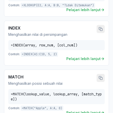
Contoh:
=XLOOKUP(E2, A:A, B:B, "Tidak Ditemukan")
Pelajari lebih lanjut
INDEX
Menghasilkan nilai di persimpangan
=INDEX(array, row_num, [col_num])
Contoh:
=INDEX(A1:C10, 5, 2)
Pelajari lebih lanjut
MATCH
Menghasilkan posisi sebuah nilai
=MATCH(lookup_value, lookup_array, [match_typ
e])
Contoh:
=MATCH("Apple", A:A, 0)
Pelajari lebih lanjut