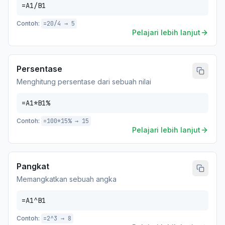
=A1/B1
Contoh:
=20/4 → 5
Pelajari lebih lanjut
Persentase
Menghitung persentase dari sebuah nilai
=A1*B1%
Contoh:
=100*15% → 15
Pelajari lebih lanjut
Pangkat
Memangkatkan sebuah angka
=A1^B1
Contoh:
=2^3 → 8