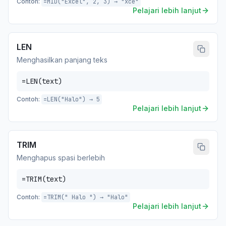
Contoh:
=MID("Excel", 2, 3) → "xce"
Pelajari lebih lanjut
LEN
Menghasilkan panjang teks
=LEN(text)
Contoh:
=LEN("Halo") → 5
Pelajari lebih lanjut
TRIM
Menghapus spasi berlebih
=TRIM(text)
Contoh:
=TRIM(" Halo ") → "Halo"
Pelajari lebih lanjut