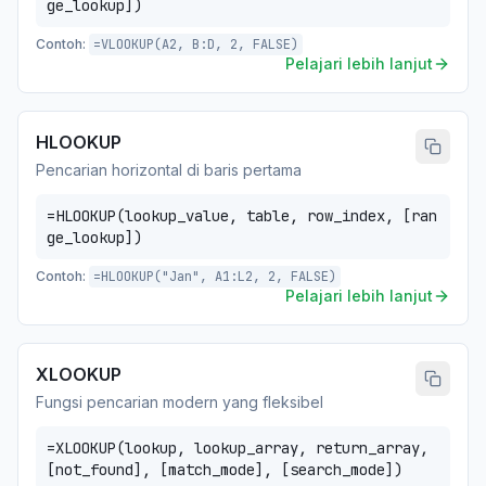
ge_lookup])
Contoh:
=VLOOKUP(A2, B:D, 2, FALSE)
Pelajari lebih lanjut
HLOOKUP
Pencarian horizontal di baris pertama
=HLOOKUP(lookup_value, table, row_index, [ran
ge_lookup])
Contoh:
=HLOOKUP("Jan", A1:L2, 2, FALSE)
Pelajari lebih lanjut
XLOOKUP
Fungsi pencarian modern yang fleksibel
=XLOOKUP(lookup, lookup_array, return_array,
[not_found], [match_mode], [search_mode])