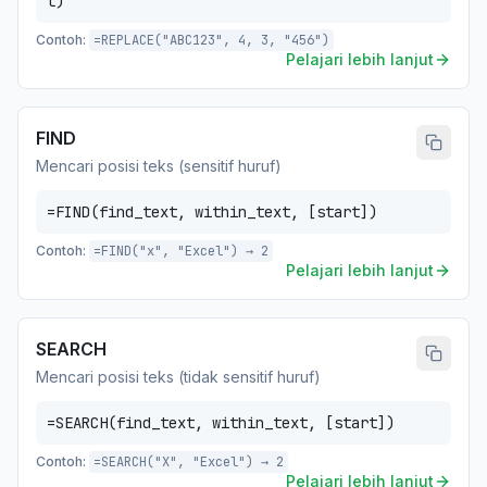
t)
Contoh:
=REPLACE("ABC123", 4, 3, "456")
Pelajari lebih lanjut
FIND
Mencari posisi teks (sensitif huruf)
=FIND(find_text, within_text, [start])
Contoh:
=FIND("x", "Excel") → 2
Pelajari lebih lanjut
SEARCH
Mencari posisi teks (tidak sensitif huruf)
=SEARCH(find_text, within_text, [start])
Contoh:
=SEARCH("X", "Excel") → 2
Pelajari lebih lanjut