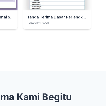
Formulir Tanda Terima Tunai Sederhana
Tanda Terima Dasar Perlengkapan Kantor
Templat Excel
ima Kami Begitu