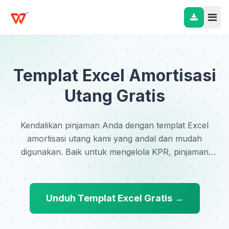
Templat Excel Amortisasi
Utang Gratis
Kendalikan pinjaman Anda dengan templat Excel
amortisasi utang kami yang andal dan mudah
digunakan. Baik untuk mengelola KPR, pinjaman
mobil, atau utang pribadi, templat gratis kami
menyediakan jadwal pembayaran yang jelas,
membantu Anda melacak pokok dan bunga dari
Unduh Templat Excel Gratis →
waktu ke waktu. Unduh sekarang dan mulailah
perjalanan Anda untuk bebas utang.