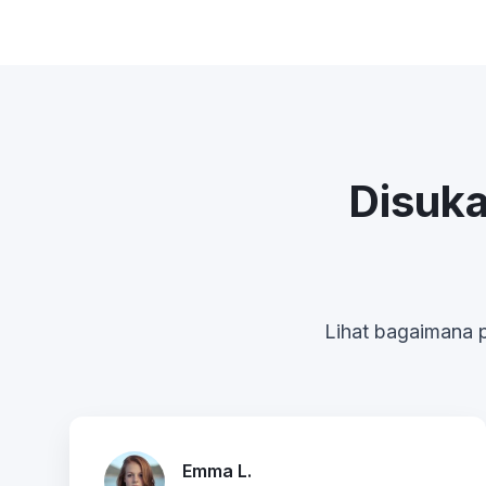
Disuk
Lihat bagaimana p
Emma L.