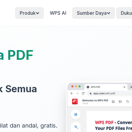
Produk
WPS AI
Sumber Daya
Duku
a PDF
k Semua
at dan andal, gratis.