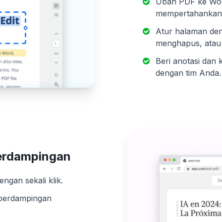
Ubah PDF ke Word
mempertahankan 
Atur halaman de
menghapus, atau
Beri anotasi dan 
dengan tim Anda.
erdampingan
gan sekali klik.
k berdampingan