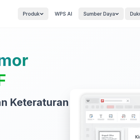
Produk
WPS AI
Sumber Daya
Duk
mor
F
n Keteraturan